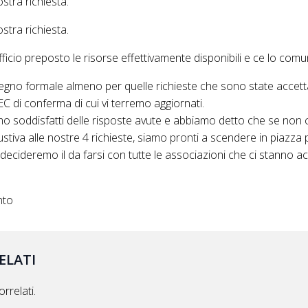
stra richiesta.
stra richiesta.
fficio preposto le risorse effettivamente disponibili e ce lo com
gno formale almeno per quelle richieste che sono state accetta
C di conferma di cui vi terremo aggiornati.
soddisfatti delle risposte avute e abbiamo detto che se non c
stiva alle nostre 4 richieste, siamo pronti a scendere in piazza 
decideremo il da farsi con tutte le associazioni che ci stanno
nto
ELATI
rrelati.