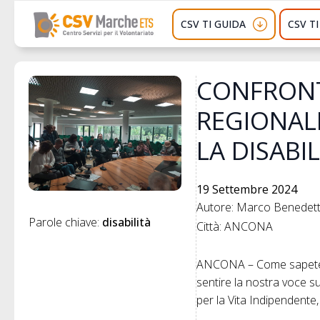
CSV TI GUIDA
CSV T
CONFRONT
REGIONALE
LA DISABI
19 Settembre 2024
Autore: Marco Benedette
Parole chiave: 
disabilità
Città: ANCONA
ANCONA – Come sapete la
sentire la nostra voce su
per la Vita Indipendente