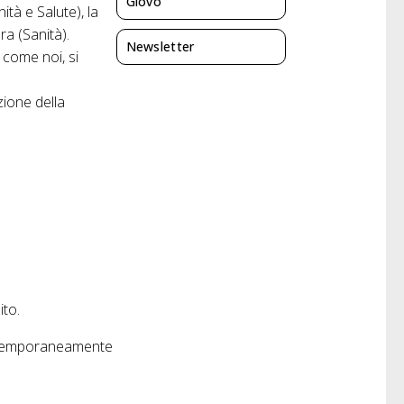
Giovo
ità e Salute), la
ra (Sanità).
Newsletter
 come noi, si
zione della
ito.
i temporaneamente