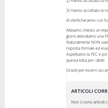
2) Hanno accettato la no
3) Hanno accettato la no
4) Verificheranno con l’u
Abbiamo chiesto un impe
giorni attendiamo una PE
Naturalmente NON siamo 
risposta formale ed esau
Aspettiamo la PEC e poi 
questa lotta per i diritti.
Grazie per esserci acca
ARTICOLI CORR
Non ci sono articoli co