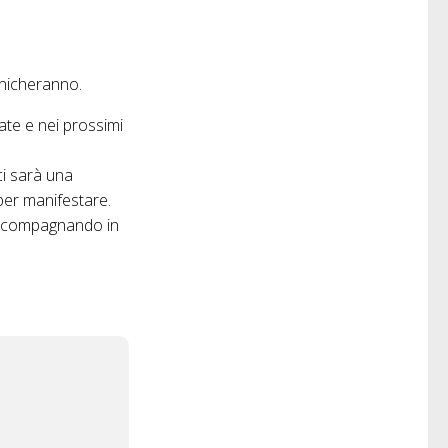
unicheranno.
te e nei prossimi
i sarà una
per manifestare.
 accompagnando in