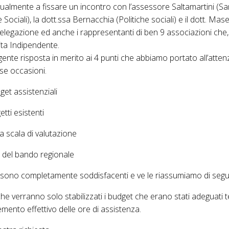
gualmente a fissare un incontro con l’assessore Saltamartini (San
e Sociali), la dott.ssa Bernacchia (Politiche sociali) e il dott. Mase
elegazione ed anche i rappresentanti di ben 9 associazioni che,
 Vita Indipendente.
nte risposta in merito ai 4 punti che abbiamo portato all’atten
se occasioni.
et assistenziali
etti esistenti
 scala di valutazione
ra del bando regionale
 sono completamente soddisfacenti e ve le riassumiamo di segu
e verranno solo stabilizzati i budget che erano stati adeguat
ento effettivo delle ore di assistenza.