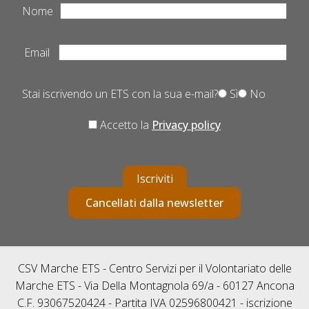
Nome
Email
Stai iscrivendo un ETS con la sua e-mail?
Sì
No
Accetto la
Privacy policy
Iscriviti
Cancellati dalla newsletter
CSV Marche ETS - Centro Servizi per il Volontariato delle
Marche ETS - Via Della Montagnola 69/a - 60127 Ancona
C.F. 93067520424 - Partita IVA 02596800421 - iscrizione