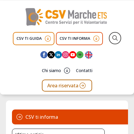
CSV TI GUIDA
CSV TI INFORMA
Search
for:
Chi siamo
Contatti
Area riservata
CSV ti informa