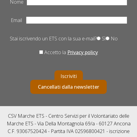
Nome
Email
Stai iscrivendo un ETS con la sua e-mail?
Sì
No
Accetto la
Privacy policy
Iscriviti
Cancellati dalla newsletter
CSV Marche ETS - Centro Servizi per il Volontariato delle
Marche ETS - Via Della Montagnola 69/a - 60127 Ancona
C.F. 93067520424 - Partita IVA 02596800421 - iscrizione