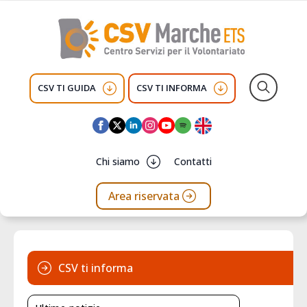
CSV TI GUIDA
CSV TI INFORMA
Search
for:
Chi siamo
Contatti
Area riservata
CSV ti informa