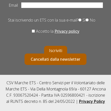
Email
Stai iscrivendo un ETS con la sua e-mail?
Sì
No
Accetto la
Privacy policy
Iscriviti
Cancellati dalla newsletter
CSV Marche ETS - Centro Servizi per il Volontariato delle
Marche ETS - Via Della Montagnola 69/a - 60127 Ancona
C.F. 93067520424 - Partita IVA 02596800421 - iscrizione
al RUNTS decreto n. 85 del 24/05/2022 |
Privacy Policy