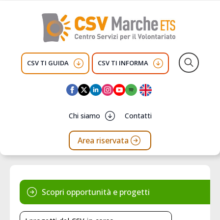
CSV TI GUIDA
CSV TI INFORMA
Search
for:
Chi siamo
Contatti
Area riservata
Scopri opportunità e progetti