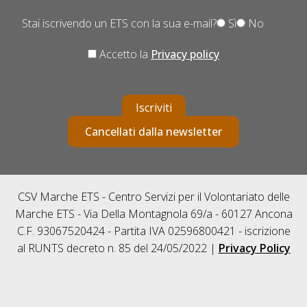
Stai iscrivendo un ETS con la sua e-mail?
Sì
No
Accetto la
Privacy policy
Iscriviti
Cancellati dalla newsletter
CSV Marche ETS - Centro Servizi per il Volontariato delle
Marche ETS - Via Della Montagnola 69/a - 60127 Ancona
C.F. 93067520424 - Partita IVA 02596800421 - iscrizione
al RUNTS decreto n. 85 del 24/05/2022 |
Privacy Policy