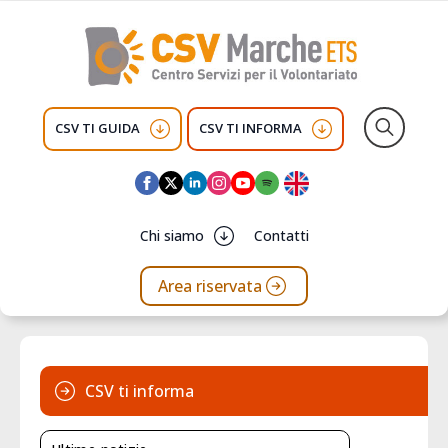
CSV TI GUIDA
CSV TI INFORMA
Search
for:
Chi siamo
Contatti
Area riservata
CSV ti informa