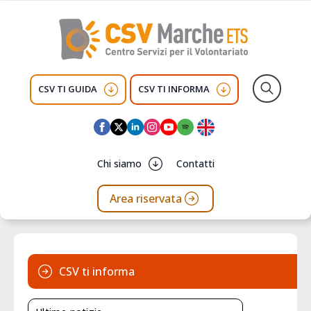
CSV TI GUIDA
CSV TI INFORMA
Search
for:
Chi siamo
Contatti
Area riservata
CSV ti informa