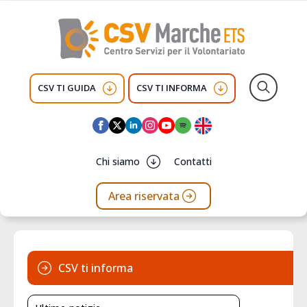
CSV TI GUIDA
CSV TI INFORMA
Search
for:
Chi siamo
Contatti
Area riservata
CSV ti informa