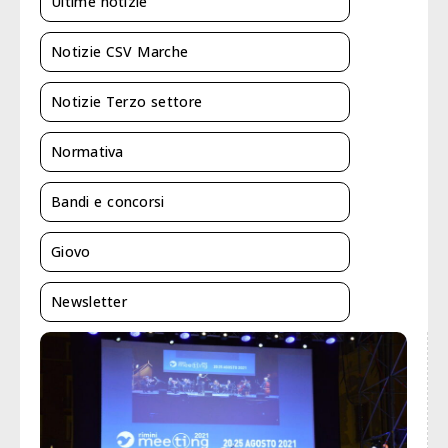
Ultime notizie
Notizie CSV Marche
Notizie Terzo settore
Normativa
Bandi e concorsi
Giovo
Newsletter