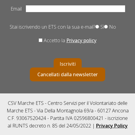
Email
Stai iscrivendo un ETS con la sua e-mail?
Sì
No
Accetto la
Privacy policy
Iscriviti
Cancellati dalla newsletter
CSV Marche ETS - Centro Servizi per il Volontariato delle
Marche ETS - Via Della Montagnola 69/a - 60127 Ancona
C.F. 93067520424 - Partita IVA 02596800421 - iscrizione
al RUNTS decreto n. 85 del 24/05/2022 |
Privacy Policy