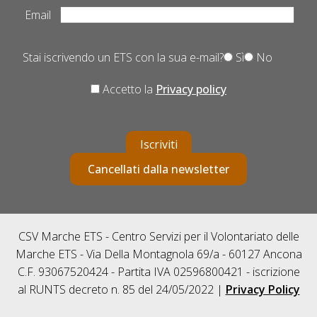
Email
Stai iscrivendo un ETS con la sua e-mail?
Sì
No
Accetto la
Privacy policy
Iscriviti
Cancellati dalla newsletter
CSV Marche ETS - Centro Servizi per il Volontariato delle
Marche ETS - Via Della Montagnola 69/a - 60127 Ancona
C.F. 93067520424 - Partita IVA 02596800421 - iscrizione
al RUNTS decreto n. 85 del 24/05/2022 |
Privacy Policy