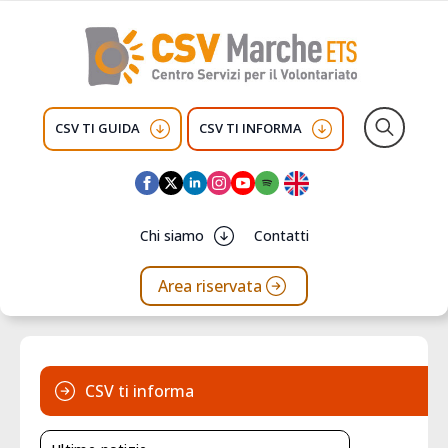
CSV TI GUIDA
CSV TI INFORMA
Search
for:
Chi siamo
Contatti
Area riservata
CSV ti informa