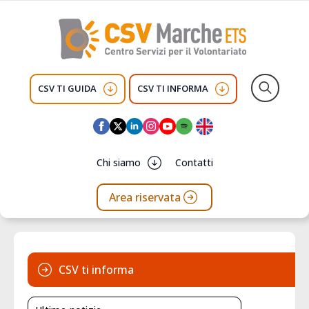
CSV TI GUIDA
CSV TI INFORMA
Search
for:
Chi siamo
Contatti
Area riservata
CSV ti informa