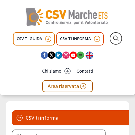
CSV TI GUIDA
CSV TI INFORMA
Search
for:
Chi siamo
Contatti
Area riservata
CSV ti informa