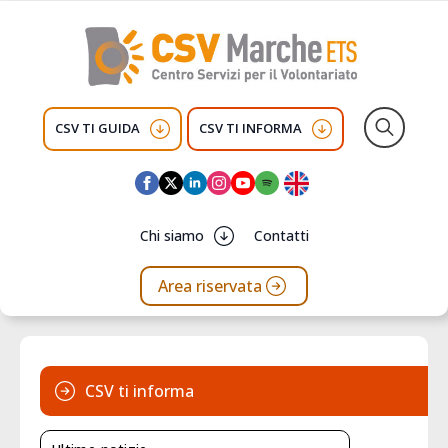
CSV TI GUIDA
CSV TI INFORMA
Search
for:
Chi siamo
Contatti
Area riservata
CSV ti informa