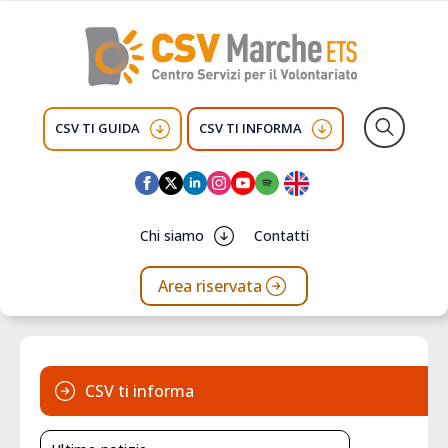
CSV TI GUIDA
CSV TI INFORMA
Search
for:
Chi siamo
Contatti
Area riservata
CSV ti informa