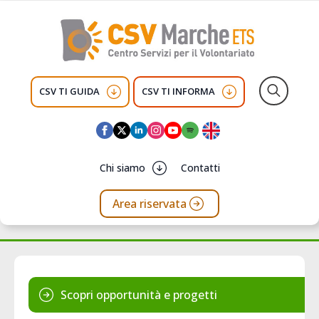
CSV TI GUIDA
CSV TI INFORMA
Search
for:
Chi siamo
Contatti
Area riservata
Scopri opportunità e progetti