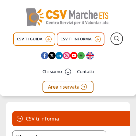
CSV TI GUIDA
CSV TI INFORMA
Search
for:
Chi siamo
Contatti
Area riservata
CSV ti informa