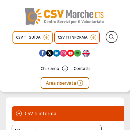
CSV TI GUIDA
CSV TI INFORMA
Search
for:
Chi siamo
Contatti
Area riservata
CSV ti informa