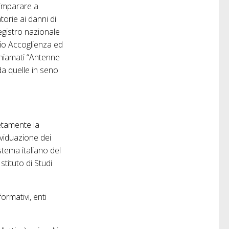
 imparare a
torie ai danni di
registro nazionale
vizio Accoglienza ed
chiamati “Antenne
 da quelle in seno
etamente la
dividuazione dei
stema italiano del
tituto di Studi
formativi, enti