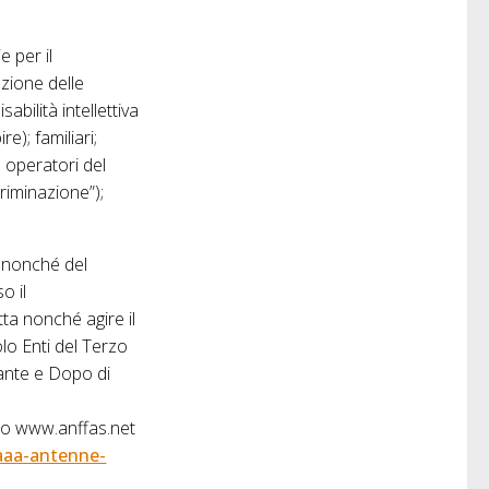
e per il
azione delle
abilità intellettiva
e); familiari;
7; operatori del
criminazione”);
à, nonché del
o il
ta nonché agire il
tolo Enti del Terzo
rante e Dopo di
ito www.anffas.net
aaa-antenne-