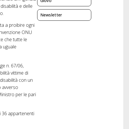
Giovo
isabilità e delle
po.
Newsletter
ta a proibire ogni
 Convenzione ONU
ce che tutte le
 a uguale
gge n. 67/06,
lità vittime di
disabilità con un
o avverso
Ministro per le pari
ui 36 appartenenti