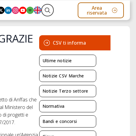
Area
riservata
Search
for:
 GRAZIE
CSV ti informa
Ultime notizie
Notizie CSV Marche
Notizie Terzo settore
tto di Anffas che
Normativa
al Ministero del
o di progetti e
Bandi e concorsi
17/2017.
azionale un’Agenzia