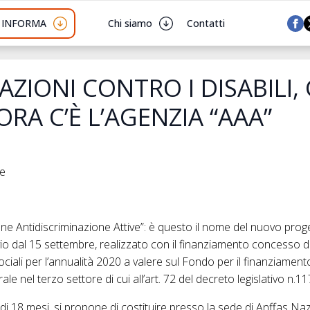
I INFORMA
Chi siamo
Contatti
AZIONI CONTRO I DISABILI,
ORA C’È L’AGENZIA “AAA”
he
e Antidiscriminazione Attive”: è questo il nome del nuovo proge
o dal 15 settembre, realizzato con il finanziamento concesso d
sociali per l’annualità 2020 a valere sul Fondo per il finanziament
rale nel terzo settore di cui all’art. 72 del decreto legislativo n.1
a di 18 mesi, si propone di costituire presso la sede di Anffas N