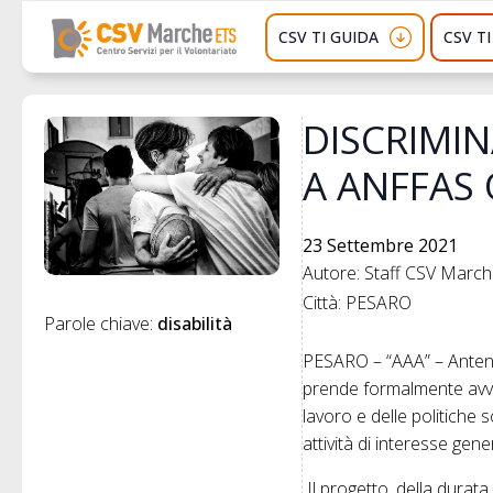
CSV TI GUIDA
CSV T
DISCRIMIN
A ANFFAS 
23 Settembre 2021
Autore: Staff CSV Marc
Città: PESARO
Parole chiave: 
disabilità
PESARO – “AAA” – Antenn
prende formalmente avvi
lavoro e delle politiche 
attività di interesse gene
Il progetto, della durat