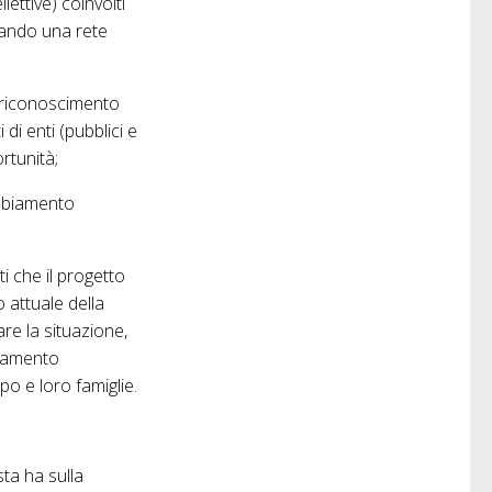
lettive) coinvolti
ppando una rete
il riconoscimento
 di enti (pubblici e
ortunità;
cambiamento
i che il progetto
 attuale della
are la situazione,
odamento
po e loro famiglie.
sta ha sulla