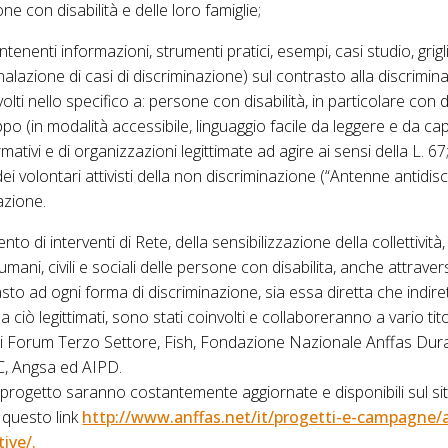
one con disabilità e delle loro famiglie;
ontenenti informazioni, strumenti pratici, esempi, casi studio, grigli
alazione di casi di discriminazione) sul contrasto alla discrimin
olti nello specifico a: persone con disabilità, in particolare con dis
po (in modalità accessibile, linguaggio facile da leggere e da capir
ormativi e di organizzazioni legittimate ad agire ai sensi della L. 6
dei volontari attivisti della non discriminazione (“Antenne antidis
azione.
nto di interventi di Rete, della sensibilizzazione della collettivit
umani, civili e sociali delle persone con disabilita, anche attravers
to ad ogni forma di discriminazione, sia essa diretta che indiret
i a ciò legittimati, sono stati coinvolti e collaboreranno a vario ti
 cui Forum Terzo Settore, Fish, Fondazione Nazionale Anffas Du
C, Angsa ed AIPD.
l progetto saranno costantemente aggiornate e disponibili sul s
 questo link
http://www.anffas.net/it/progetti-e-campagne/
ive/.