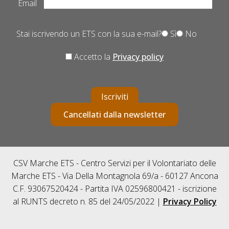
Email
Stai iscrivendo un ETS con la sua e-mail?
Sì
No
Accetto la
Privacy policy
Iscriviti
Cancellati dalla newsletter
CSV Marche ETS - Centro Servizi per il Volontariato delle
Marche ETS - Via Della Montagnola 69/a - 60127 Ancona
C.F. 93067520424 - Partita IVA 02596800421 - iscrizione
al RUNTS decreto n. 85 del 24/05/2022 |
Privacy Policy