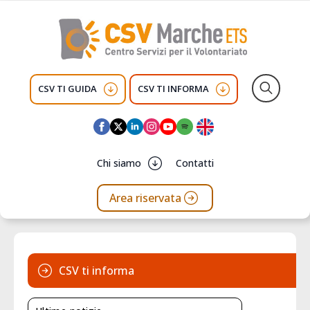
CSV TI GUIDA
CSV TI INFORMA
Search
for:
Chi siamo
Contatti
Area riservata
CSV ti informa