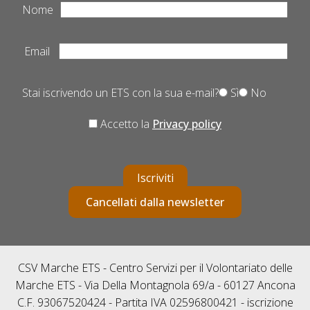
Nome
Email
Stai iscrivendo un ETS con la sua e-mail?
Sì
No
Accetto la
Privacy policy
Iscriviti
Cancellati dalla newsletter
CSV Marche ETS - Centro Servizi per il Volontariato delle
Marche ETS - Via Della Montagnola 69/a - 60127 Ancona
C.F. 93067520424 - Partita IVA 02596800421 - iscrizione