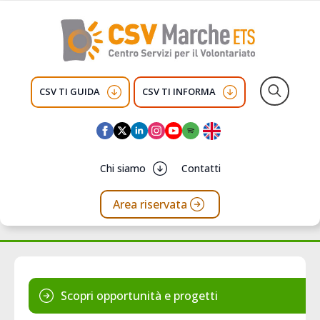
CSV TI GUIDA
CSV TI INFORMA
Search
for:
Chi siamo
Contatti
Area riservata
Scopri opportunità e progetti