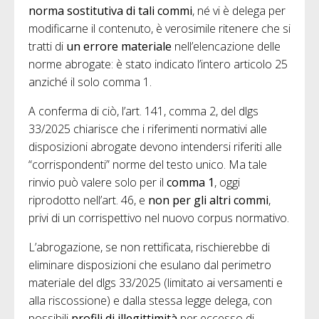
norma sostitutiva di tali commi
, né vi è delega per
modificarne il contenuto, è verosimile ritenere che si
tratti di
un errore materiale
nell’elencazione delle
norme abrogate: è stato indicato l’intero articolo 25
anziché il solo comma 1.
A conferma di ciò, l’art. 141, comma 2, del dlgs
33/2025 chiarisce che i riferimenti normativi alle
disposizioni abrogate devono intendersi riferiti alle
“corrispondenti” norme del testo unico. Ma tale
rinvio può valere solo per il
comma 1
, oggi
riprodotto nell’art. 46, e
non per gli altri commi
,
privi di un corrispettivo nel nuovo corpus normativo.
L’abrogazione, se non rettificata, rischierebbe di
eliminare disposizioni che esulano dal perimetro
materiale del dlgs 33/2025 (limitato ai versamenti e
alla riscossione) e dalla stessa legge delega, con
possibili
profili di illegittimità
per eccesso di