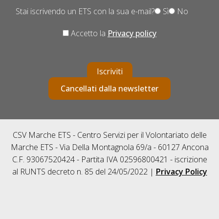
Stai iscrivendo un ETS con la sua e-mail?
Sì
No
Accetto la
Privacy policy
Iscriviti
Cancellati dalla newsletter
CSV Marche ETS - Centro Servizi per il Volontariato delle
Marche ETS - Via Della Montagnola 69/a - 60127 Ancona
C.F. 93067520424 - Partita IVA 02596800421 - iscrizione
al RUNTS decreto n. 85 del 24/05/2022 |
Privacy Policy