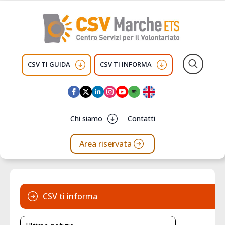
CSV TI GUIDA
CSV TI INFORMA
Search
for:
Chi siamo
Contatti
Area riservata
CSV ti informa