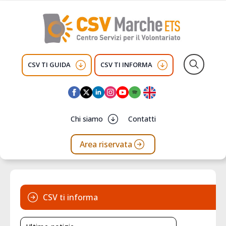
CSV TI GUIDA
CSV TI INFORMA
Search
for:
Chi siamo
Contatti
Area riservata
CSV ti informa