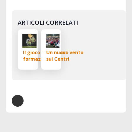
ARTICOLI CORRELATI
Il gioco che unisce:
Un nuovo vento
formazione
sui Centri
gratuita sul ruolo
socioculturali
del gioco nella
relazione e nel
benessere del
cane