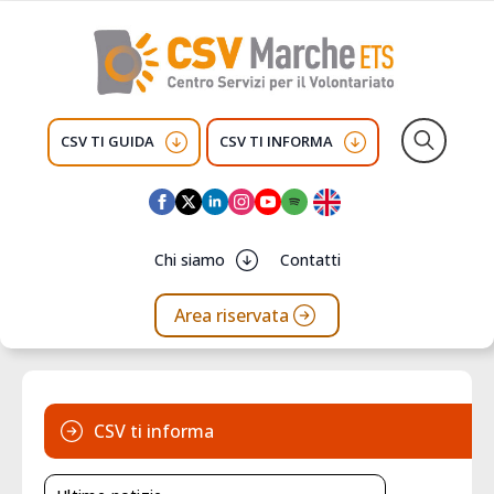
CSV TI GUIDA
CSV TI INFORMA
Search
for:
Chi siamo
Contatti
Area riservata
CSV ti informa