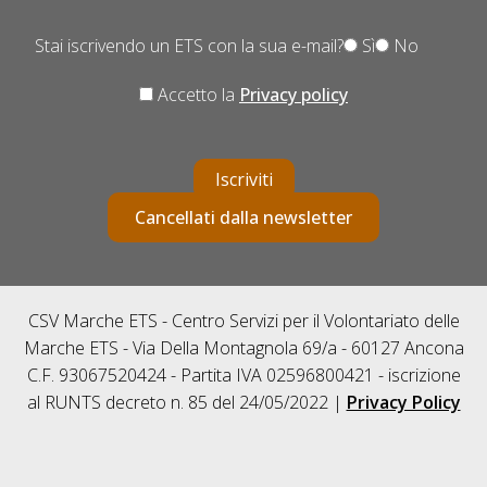
Stai iscrivendo un ETS con la sua e-mail?
Sì
No
Accetto la
Privacy policy
Iscriviti
Cancellati dalla newsletter
CSV Marche ETS - Centro Servizi per il Volontariato delle
Marche ETS - Via Della Montagnola 69/a - 60127 Ancona
C.F. 93067520424 - Partita IVA 02596800421 - iscrizione
al RUNTS decreto n. 85 del 24/05/2022 |
Privacy Policy