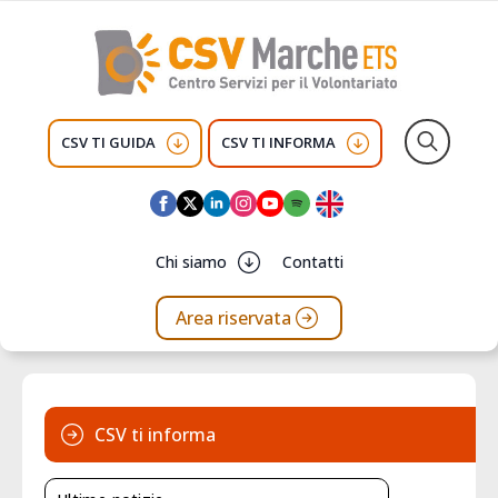
CSV TI GUIDA
CSV TI INFORMA
Search
for:
Chi siamo
Contatti
Area riservata
CSV ti informa