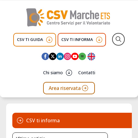
CSV TI GUIDA
CSV TI INFORMA
Search
for:
Chi siamo
Contatti
Area riservata
CSV ti informa