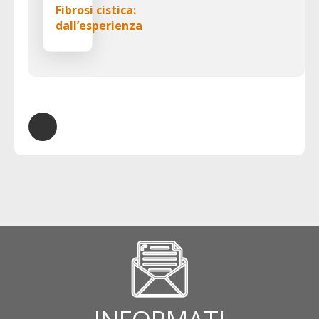
Fibrosi cistica:
dall’esperienza
marchigiana alle
nuove sfide del
futuro