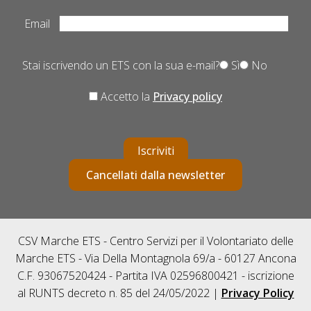
Email
Stai iscrivendo un ETS con la sua e-mail?
Sì
No
Accetto la
Privacy policy
Iscriviti
Cancellati dalla newsletter
CSV Marche ETS - Centro Servizi per il Volontariato delle
Marche ETS - Via Della Montagnola 69/a - 60127 Ancona
C.F. 93067520424 - Partita IVA 02596800421 - iscrizione
al RUNTS decreto n. 85 del 24/05/2022 |
Privacy Policy