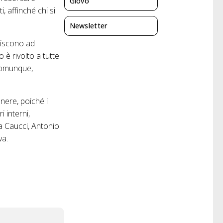
Giovo
i, affinché chi si
Newsletter
buiscono ad
o è rivolto a tutte
 comunque,
nere, poiché i
i interni,
a Caucci, Antonio
va.