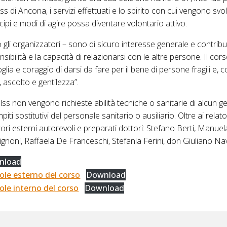
ss di Ancona, i servizi effettuati e lo spirito con cui vengono svolt
cipi e modi di agire possa diventare volontario attivo.
no gli organizzatori – sono di sicuro interesse generale e contri
ibilità e la capacità di relazionarsi con le altre persone. Il cors
lia e coraggio di darsi da fare per il bene di persone fragili e,
ascolto e gentilezza”.
ss non vengono richieste abilità tecniche o sanitarie di alcun ge
i sostitutivi del personale sanitario o ausiliario. Oltre ai relator
ri esterni autorevoli e preparati dottori: Stefano Berti, Manuel
ignoni, Raffaela De Franceschi, Stefania Ferini, don Giuliano Na
nload
ole esterno del corso
Download
le interno del corso
Download