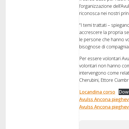
l’organizzazione dell’Avul
riconosca nei nostri prin
“I temi trattati – spiega
accrescere la propria sens
le persone che hanno vog
bisognose di compagnia, 
Per essere volontari Avul
volontari non hanno compit
intervengono come relato
Cherubini, Ettore Ciambr
Locandina corso
Dow
Avulss Ancona pieghev
Avulss Ancona pieghevo