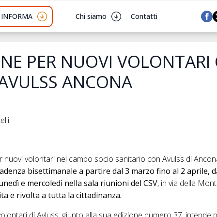
I INFORMA
Chi siamo
Contatti
NE PER NUOVI VOLONTARI 
 AVULSS ANCONA
lli
uovi volontari nel campo socio sanitario con Avulss di Ancona
cadenza bisettimanale a partire dal 3 marzo fino al 2 aprile, da
lunedì e mercoledì nella sala riunioni del CSV
, in via della Mon
a e rivolta a tutta la cittadinanza.
volontari di Avluss, giunto alla sua edizione numero 37, intende