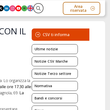
Area
riservata
Search
for:
CON IL
CSV ti informa
Ultime notizie
Notizie CSV Marche
Notizie Terzo settore
. Lo organizza la
Normativa
lle ore 17.30 alle
tagnola, 69.
La
Bandi e concorsi
 presentare