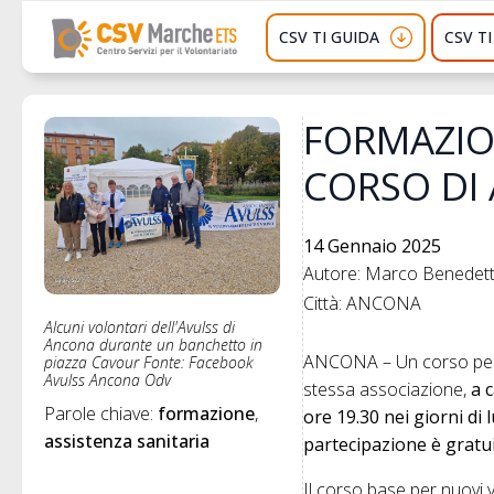
CSV TI GUIDA
CSV T
FORMAZIO
CORSO DI
14 Gennaio 2025
Autore: Marco Benedette
Città: ANCONA
Alcuni volontari dell'Avulss di
Ancona durante un banchetto in
ANCONA – Un corso per n
piazza Cavour Fonte: Facebook
Avulss Ancona Odv
stessa associazione,
a 
Parole chiave: 
formazione
ore 19.30 nei giorni di 
assistenza sanitaria
partecipazione è gratuit
Il corso base per nuovi 