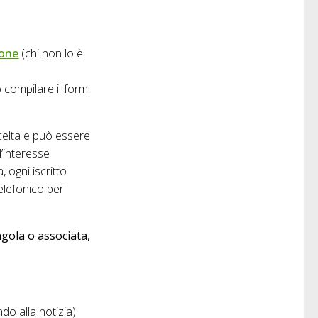
ione
(chi non lo è
ò compilare il form
escelta e può essere
d’interesse
, ogni iscritto
telefonico per
ngola o associata,
do alla notizia)