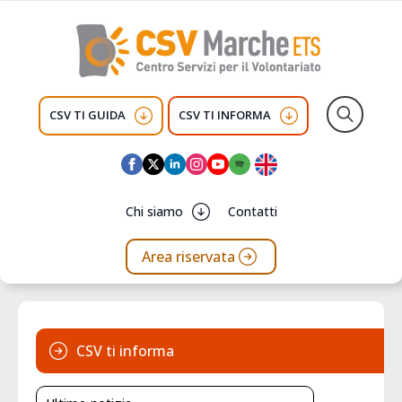
CSV TI GUIDA
CSV TI INFORMA
Search
for:
Chi siamo
Contatti
Area riservata
CSV ti informa