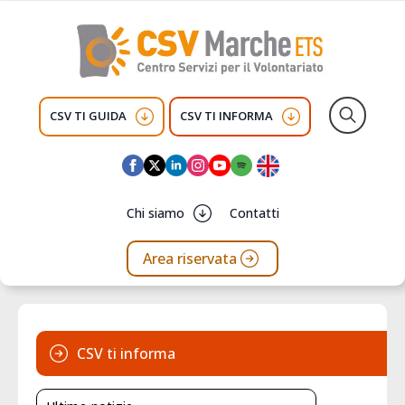
CSV TI GUIDA
CSV TI INFORMA
Search
for:
Chi siamo
Contatti
Area riservata
CSV ti informa