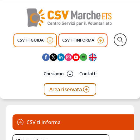
CSV TI GUIDA
CSV TI INFORMA
Search
for:
Chi siamo
Contatti
Area riservata
CSV ti informa