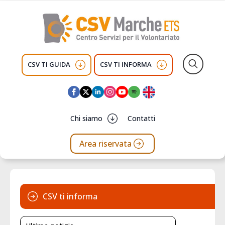
CSV TI GUIDA
CSV TI INFORMA
Search
for:
Chi siamo
Contatti
Area riservata
CSV ti informa