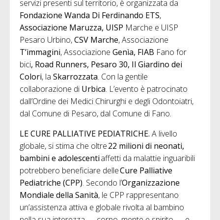
servizi presenti sul territorio, è organizzata da
Fondazione Wanda Di Ferdinando ETS
,
Associazione Maruzza, UISP
Marche e UISP
Pesaro Urbino,
CSV Marche
, Associazione
T’immagini
, Associazione
Genìa,
FIAB
Fano for
bici
, Road Runners, Pesaro 30, Il Giardino dei
Colori
, la
Skarrozzata
. Con la gentile
collaborazione di
Urbica
. L’evento è patrocinato
dall’Ordine dei Medici Chirurghi e degli Odontoiatri,
dal Comune di Pesaro, dal Comune di Fano
.
LE CURE PALLIATIVE PEDIATRICHE.
A livello
globale, si stima che oltre
22 milioni di neonati,
bambini e adolescenti
affetti da malattie inguaribili
potrebbero beneficiare delle
Cure Palliative
Pediatriche (CPP)
. Secondo l’
Organizzazione
Mondiale della Sanità
, le CPP rappresentano
un’assistenza attiva e globale rivolta al bambino
nella sua interezza — corpo, mente e spirito — e