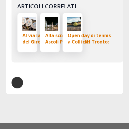
ARTICOLI CORRELATI
Al via la V edizione
Alla scoperta di
Open day di tennis
del Giro d’Italia
Ascoli Piceno con il
a Colli del Tronto:
delle Cure
trekking urbano
una giornata di
Palliative
sport e inclusione
Pediatriche: una
per i più giovani
tappa anche a
Pesaro e Fano