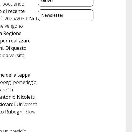
Giovo
e, bocciando
 di recente
Newsletter
lità 2026/2030.
Nel
 se vengono
a Regione
per realizzare
ni. Di questo
iodiversità,
ne della tappa
liooggi pomeriggio,
amo?”
in
Antonio Nicoletti
,
iccardi
, Università
to Rubegni
, Slow
 un presidio