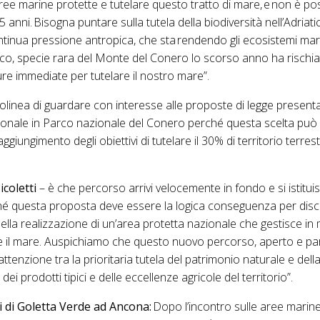
 aree marine protette e tutelare questo tratto di mare, e non è poss
anni. Bisogna puntare sulla tutela della biodiversità nell’Adriatic
ntinua pressione antropica, che sta rendendo gli ecosistemi mar
atico, specie rara del Monte del Conero lo scorso anno ha rischiat
e immediate per tutelare il nostro mare”.
tolinea di guardare con interesse alle proposte di legge present
gionale in Parco nazionale del Conero perché questa scelta pu
ggiungimento degli obiettivi di tutelare il 30% di territorio terre
coletti
– è che percorso arrivi velocemente in fondo e si istituis
é questa proposta deve essere la logica conseguenza per dis
ella realizzazione di un’area protetta nazionale che gestisce in
 e il mare. Auspichiamo che questo nuovo percorso, aperto e pa
tenzione tra la prioritaria tutela del patrimonio naturale e della
ei prodotti tipici e delle eccellenze agricole del territorio”.
 di Goletta Verde ad Ancona:
Dopo l’incontro sulle aree marine