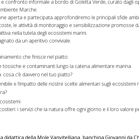
 confronto informale a bordo di Goletta Verde, curato dagli op
egambiente Marche.
ne aperta e partecipata approfondiremo le principali sfide ambi
 coste, le attività di monitoraggio e sensibilizzazione promosse 
attiva nella tutela degli ecosistemi marini.
gnato da un aperitivo conviviale.
inquinamento che finisce nel piatto
e tossiche e contaminanti lungo la catena alimentare marina.
a: cosa c’è davvero nel tuo piatto?
nibile e l’impatto delle nostre scelte alimentari sugli ecosistemi 
ura?
 ecosistemi
stieri: i servizi che la natura offre ogni giorno e il loro valore 
la didattica della Mole Vanvitelliana, banchina Giovanni da Ch