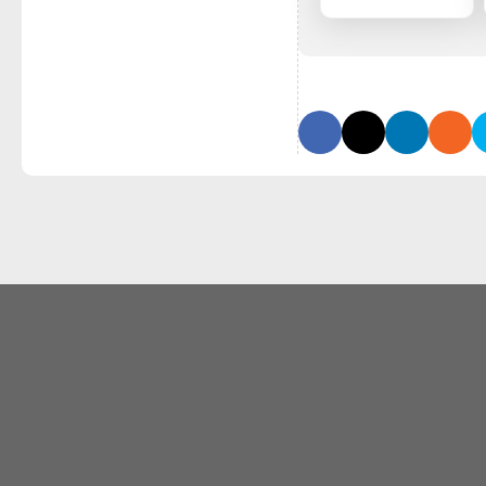
documentario c
pone domande s
mito della
crescita infinita