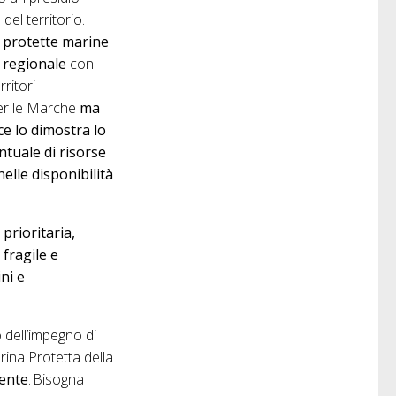
el territorio.
e protette marine
o regionale
con
rritori
per le Marche
ma
e lo dimostra lo
ntuale di risorse
nelle disponibilità
 prioritaria,
fragile e
ni e
o dell’impegno di
rina Protetta della
iente
. Bisogna