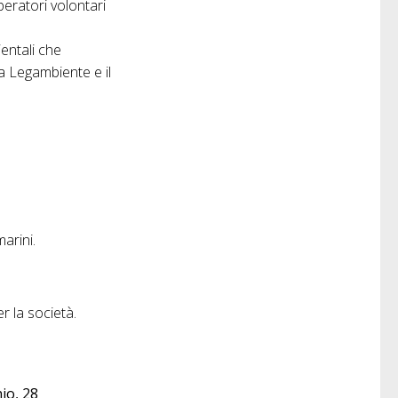
eratori volontari
entali che
da Legambiente e il
marini.
per la società.
io, 28