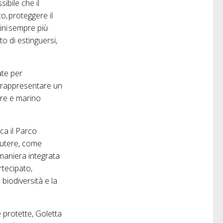
ibile che il
o, proteggere il
ini sempre più
o di estinguersi,
ate per
ò rappresentare un
stre e marino
ca il Parco
cutere, come
 maniera integrata
rtecipato,
 biodiversità e la
 protette, Goletta