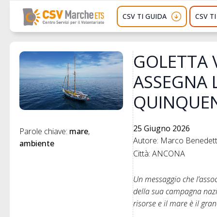
CSV TI GUIDA
CSV T
GOLETTA 
ASSEGNA 
QUINQUEN
25 Giugno 2026
Parole chiave: 
mare
Autore: Marco Benedette
ambiente
Città: ANCONA
Un messaggio che l’assoc
della sua campagna nazio
risorse e il mare è il g