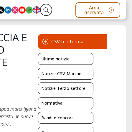
Area
riservata
Search
for:
CIA E
CSV ti informa
O
TE
Ultime notizie
Notizie CSV Marche
Notizie Terzo settore
Normativa
 tappa marchigiana
rrestri né nuove
Bandi e concorsi
mare”
.