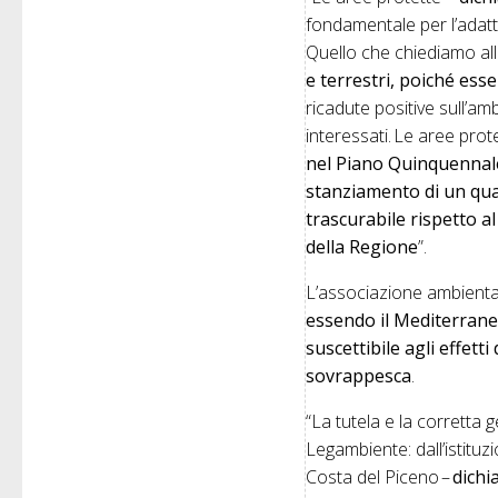
fondamentale per l’adatta
Quello che chiediamo a
e terrestri, poiché es
ricadute positive sull’amb
interessati. Le aree pro
nel Piano Quinquennale
stanziamento di un quan
trascurabile rispetto al
della Regione
”.
L’associazione ambiental
essendo il Mediterraneo
suscettibile agli effet
sovrappesca
.
“La tutela e la corretta 
Legambiente: dall’istituz
Costa del Piceno –
dichi