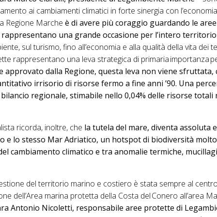
mento ai cambiamenti climatici in forte sinergia con l’economia d
lla Regione Marche
è di avere più coraggio guardando le are
se rappresentano una grande occasione per l’intero territori
iente, sul turismo, fino all’economia e alla qualità della vita dei te
tette rappresentano una leva strategica di primaria importanza 
 approvato dalla Regione, questa leva non viene sfruttata, c
titativo irrisorio di risorse fermo a fine anni ’90. Una perce
 bilancio regionale, stimabile nello 0,04% delle risorse totali 
ista ricorda, inoltre, che
la tutela del mare, diventa assoluta e
 e lo stesso Mar Adriatico, un hotspot di biodiversità molto 
ti del cambiamento climatico e tra anomalie termiche, mucillagi
gestione del territorio marino e costiero è stata sempre al centr
ione dell’Area marina protetta della Costa del Conero all’area Ma
ara Antonio Nicoletti, responsabile aree protette di Legamb