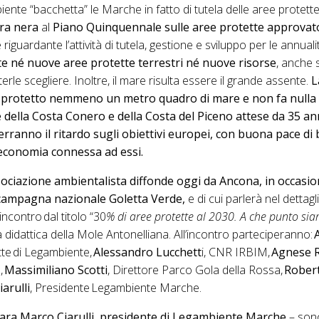
ente “bacchetta” le Marche in fatto di tutela delle aree protett
ra nera
al
Piano Quinquennale sulle aree protette approvato
 riguardante l’attività di tutela, gestione e sviluppo per le annua
e né nuove aree protette terrestri né nuove risorse
, anche
poterle scegliere. Inoltre, il mare risulta essere il grande assente.
L
protetto nemmeno un metro quadro di mare e non fa nulla 
 della Costa Conero e della Costa del Piceno attese da 35 an
ranno il ritardo sugli obiettivi europei, con buona pace di b
d economia connessa ad essi.
ociazione ambientalista diffonde oggi da Ancona, in occasio
 campagna nazionale Goletta Verde,
e di cui parlerà nel dettag
incontro dal titolo “30
% di aree protette al 2030. A che punto si
didattica della Mole Antonelliana. All’incontro parteciperanno:
tte di Legambiente,
Alessandro Lucchett
i, CNR IRBIM,
Agnese R
,
Massimiliano Scotti
, Direttore Parco Gola della Rossa,
Rober
arulli
, Presidente Legambiente Marche.
iara Marco Ciarulli, presidente di Legambiente Marche
– sono