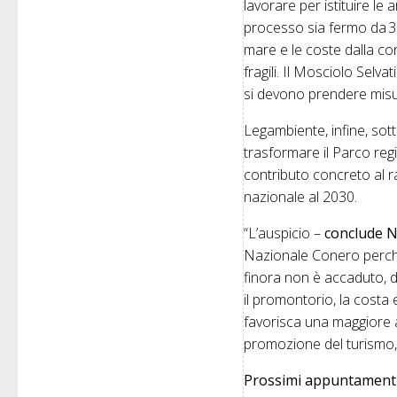
lavorare per istituire le
processo sia fermo da 35 
mare e le coste dalla co
fragili. Il Mosciolo Selv
si devono prendere misur
Legambiente, infine, sot
trasformare il Parco re
contributo concreto al ra
nazionale al 2030.
“L’auspicio –
conclude Ni
Nazionale Conero perch
finora non è accaduto, d
il promontorio, la costa
favorisca una maggiore at
promozione del turismo, d
Prossimi appuntamenti