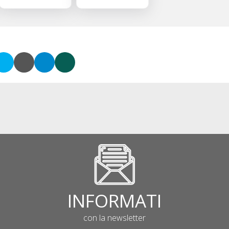
he
Fermo la
Grottammare:
ul
fotografia
due visite guidate
diventa inclusiva e
gratuite alla
senza barriere
scoperta dei
tesori del borgo
INFORMATI
con la newsletter