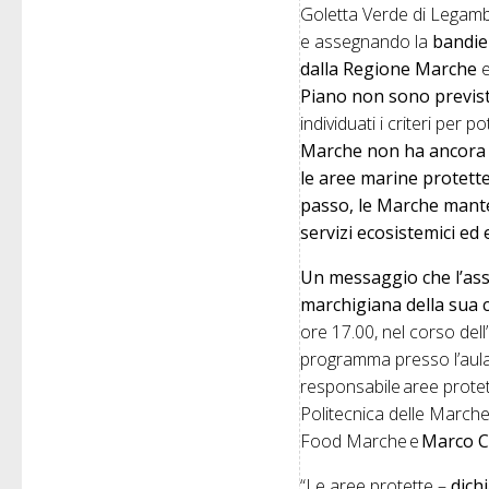
Goletta Verde di Legambi
e assegnando la
bandie
dalla Regione Marche
e
Piano non sono previst
individuati i criteri per 
Marche non ha ancora 
le aree marine protette
passo, le Marche manter
servizi ecosistemici e
Un messaggio che l’ass
marchigiana della sua
ore 17.00, nel corso dell’
programma presso l’aula 
responsabile aree prote
Politecnica delle Marche
Food Marche e
Marco Ci
“Le aree protette –
dich