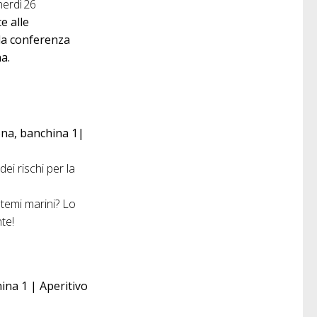
erdì 26
e alle
la conferenza
a.
cona, banchina 1|
ei rischi per la
i
stemi marini? Lo
nte!
ina 1 | Aperitivo