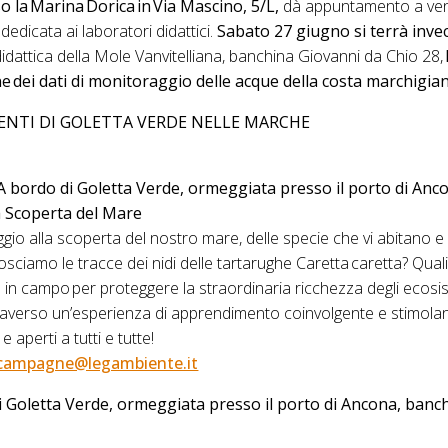
o la Marina Dorica in Via Mascino, 5/L,
dà appuntamento a ven
edicata ai laboratori didattici.
Sabato 27 giugno si terrà invec
didattica della Mole Vanvitelliana, banchina Giovanni da Chio 28,
 dei dati di monitoraggio delle acque della costa marchigian
NTI DI GOLETTA VERDE NELLE MARCHE
| A bordo di Goletta Verde, ormeggiata presso il porto di An
la Scoperta del Mare
gio alla scoperta del nostro mare, delle specie che vi abitano e d
sciamo le tracce dei nidi delle tartarughe Caretta caretta? Qual
in campo per proteggere la straordinaria ricchezza degli ecosi
raverso un’esperienza di apprendimento coinvolgente e stimola
 e aperti a tutti e tutte!
campagne@legambiente.it
i Goletta Verde, ormeggiata presso il porto di Ancona, banch