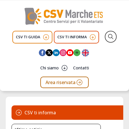
CSV TI GUIDA
CSV TI INFORMA
Search
for:
Chi siamo
Contatti
Area riservata
CSV ti informa