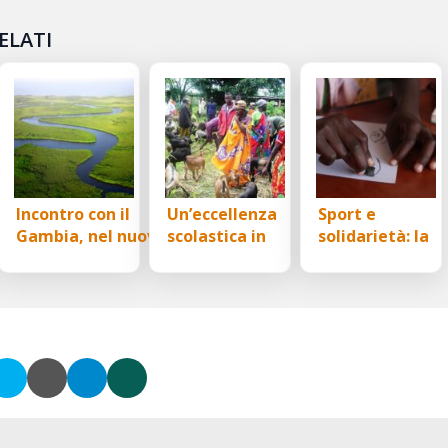
ELATI
Incontro con il
Un’eccellenza
Sport e
Gambia, nel nuovo
scolastica in
solidarietà: la
appuntamento di
Burundi, la Scuola
storia della
“La ricchezza
Makamba
Firmum Nursery
nascosta. Dal
School in Kenya
territorio di
approda a Ferm
Fermo ai territori
del Mondo”