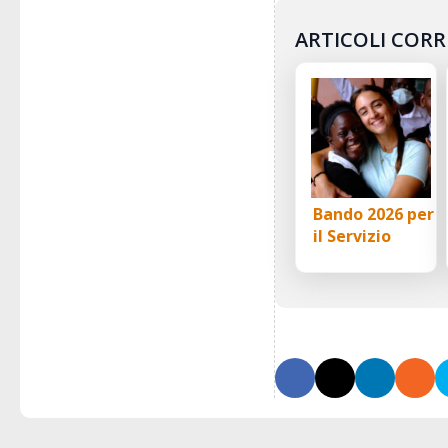
ARTICOLI CORR
Bando 2026 per
il Servizio
civile universale:
10 posti con
L’Africa Chiama