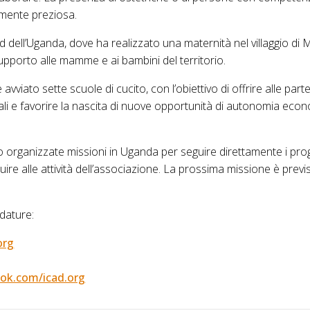
rmente preziosa.
dell’Uganda, dove ha realizzato una maternità nel villaggio di
upporto alle mamme e ai bambini del territorio.
avviato sette scuole di cucito, con l’obiettivo di offrire alle part
i e favorire la nascita di nuove opportunità di autonomia eco
rganizzate missioni in Uganda per seguire direttamente i proge
buire alle attività dell’associazione. La prossima missione è pre
dature:
org
ok.com/icad.org