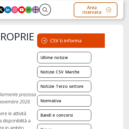
Area
riservata
Search
for:
PROPRIE
CSV ti informa
Ultime notizie
Notizie CSV Marche
Notizie Terzo settore
colarmente preziosa
Normativa
, novembre 2026.
re le attività
Bandi e concorsi
 disponibilità a
ze in ambito