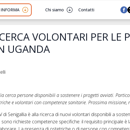
I INFORMA
Chi siamo
Contatti
CERCA VOLONTARI PER LE 
IN UGANDA
lli
lia cerca persone disponibili a sostenere i progetti avviati. Parti
etriche e volontari con competenze sanitarie. Prossima missione
i Senigallia è alla ricerca di nuovi volontari disponibili a sostene
sono richieste competenze specifiche: il requisito principale è la
llaborare. La presenza di ostetriche o di persone con competen