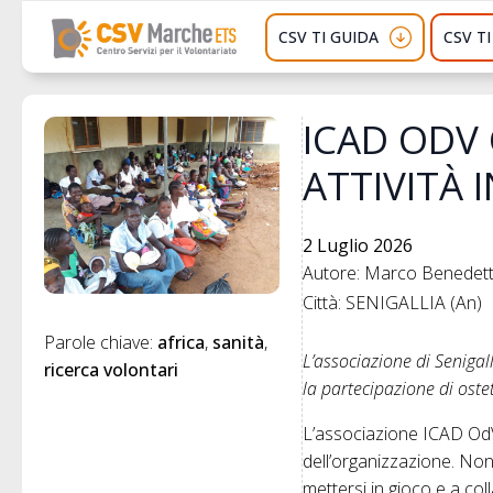
CSV TI GUIDA
CSV T
ICAD ODV 
ATTIVITÀ 
2 Luglio 2026
Autore: Marco Benedette
Città: SENIGALLIA (An)
Parole chiave: 
africa
sanità
L’associazione di Senigal
ricerca volontari
la partecipazione di ost
L’associazione ICAD OdV d
dell’organizzazione. Non 
mettersi in gioco e a co