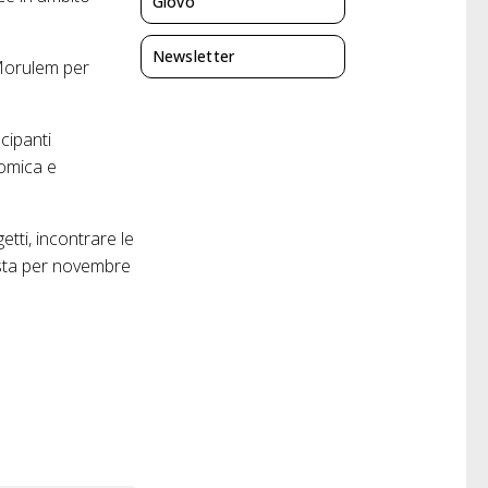
Giovo
Newsletter
 Morulem per
ecipanti
nomica e
tti, incontrare le
vista per novembre