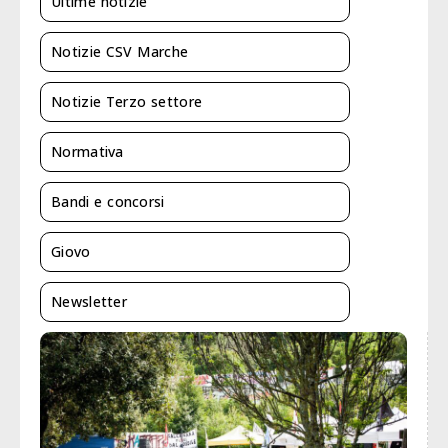
Ultime notizie
Notizie CSV Marche
Notizie Terzo settore
Normativa
Bandi e concorsi
Giovo
Newsletter