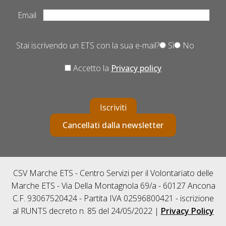
Email
Stai iscrivendo un ETS con la sua e-mail?
Sì
No
Accetto la
Privacy policy
Iscriviti
Cancellati dalla newsletter
CSV Marche ETS - Centro Servizi per il Volontariato delle
Marche ETS - Via Della Montagnola 69/a - 60127 Ancona
C.F. 93067520424 - Partita IVA 02596800421 - iscrizione
al RUNTS decreto n. 85 del 24/05/2022 |
Privacy Policy