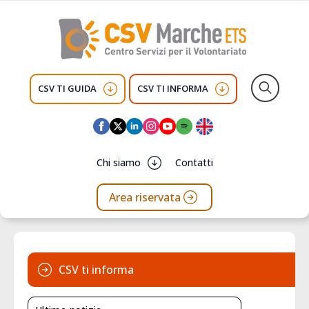
CSV TI GUIDA
CSV TI INFORMA
Search
for:
Chi siamo
Contatti
Area riservata
CSV ti informa