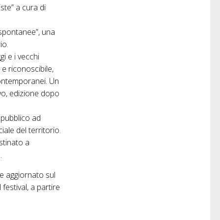
iste” a cura di
 spontanee”, una
io.
gi e i vecchi
 e riconoscibile,
contemporanei. Un
ivo, edizione dopo
o pubblico ad
le del territorio.
stinato a
.
re aggiornato sul
festival, a partire