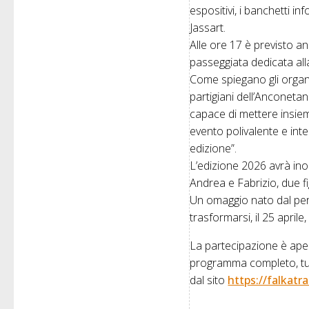
espositivi, i banchetti inf
Jassart.
Alle ore 17 è previsto 
passeggiata dedicata all
Come spiegano gli organiz
partigiani dell’Anconetano
capace di mettere insiem
evento polivalente e int
edizione”.
L’edizione 2026 avrà inolt
Andrea e Fabrizio, due f
Un omaggio nato dal per
trasformarsi, il 25 april
La partecipazione è aper
programma completo, tutte 
dal sito
https://falkatr