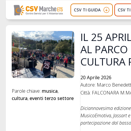
CSV TI GUIDA
CSV T
IL 25 APR
AL PARCO 
CULTURA 
20 Aprile 2026
Autore: Marco Benedette
Parole chiave: 
musica
Città: FALCONARA M.MA
cultura
eventi terzo settore
Diciannovesima edizione 
MusicoEmotiva, Jassart e
partecipazione dal basso