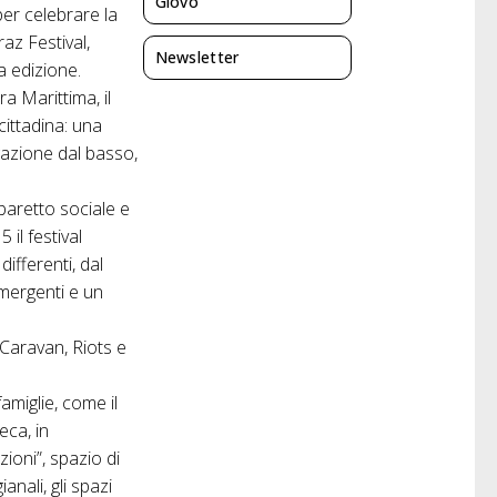
Giovo
er celebrare la
raz Festival,
Newsletter
a edizione.
 Marittima, il
ittadina: una
gazione dal basso,
 baretto sociale e
 il festival
ifferenti, dal
emergenti e un
 Caravan, Riots e
amiglie, come il
eca, in
ioni”, spazio di
ianali, gli spazi