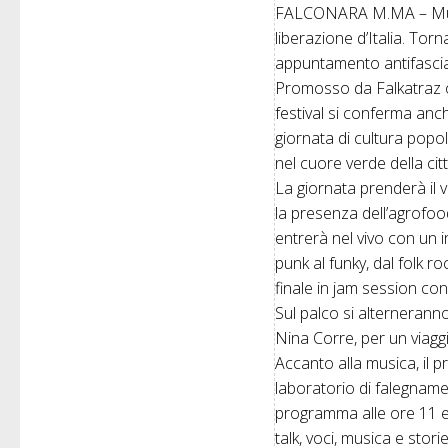
FALCONARA M.MA – Musica
liberazione d’Italia. Tor
appuntamento antifasciat
Promosso da Falkatraz o
festival si conferma anc
giornata di cultura popo
nel cuore verde della citt
La giornata prenderà il vi
la presenza dell’agrofoodt
entrerà nel vivo con un 
punk al funky, dal folk r
finale in jam session co
Sul palco si alterneranno
Nina Corre, per un viagg
Accanto alla musica, il 
laboratorio di falegname
programma alle ore 11 e
talk, voci, musica e storie