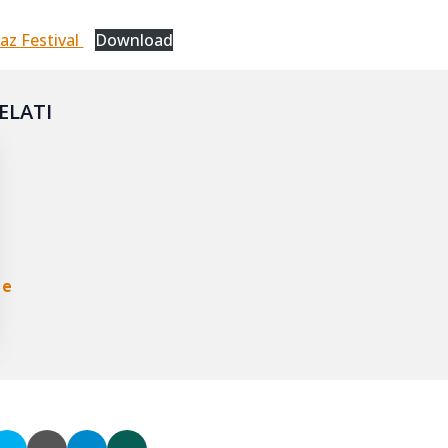
az Festival
Download
ELATI
 e
i