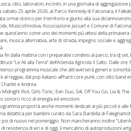
, cibo, laboratori, incontri, in una giornata di aggregazione p
na sabato 25 aprile 2026, al Parco Kennedy di Falconara, il Falkat
a ormai storico per il territorio e giunto alla sua diciannovesim
dv, MusicoEmotiva, Associazione Jassart e Comune di Falconara
he quest’anno come uno dei momenti più attesi della primavera c
lare, musica alternativa, arte di strada, impegno sociale e aggre
à.
a fin dalla mattina con i preparativi condivisi al parco, tra dj set,
ruck “Le Ali alla Terra” dell’Azienda Agricola Il Salto. Dalle ore 15
intenso programma musicale che attraverserà generi e sonorità d
ock al reggae, dal pop italiano all’hard core punk, con otto band 
n Charlet e Andrea.
 Midnight Riot, Girls Tonic, Evin Duo, Si#, Off You Go, Lia & The
io sonoro ricco di energia ed emozioni.
programma proporrà anche momenti dedicati ai più piccoli e alle f
ria didattica per bambini curato da Sara Bardella di Falegnamot
 poi di nuovo nel pomeriggio. Non mancheranno inoltre “LiberAz
 di resistenza di ieri e di oggi, il mercatino di autoproduzioni artig