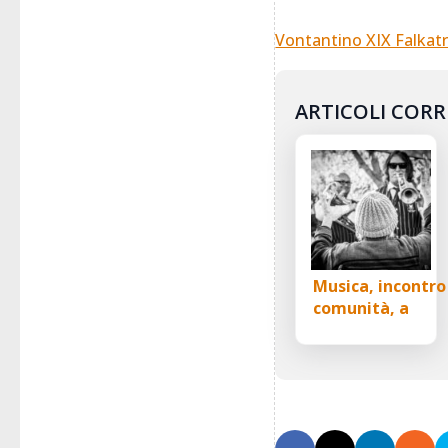
Vontantino XIX Falkatr
ARTICOLI CORR
Musica, incontro
comunità, a
Ancona nasce
l’Orchestra di
Piazza Ugo Bass