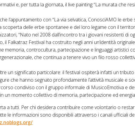
ormativi e, per tutta la giornata, il live painting “La murata che res
anche l’appuntamento con “La via selvatica, ConosciAMO le erbe
a scoperta delle erbe spontanee e del loro legame con il territor
zatori, “Nato nel 2008 dall’incontro tra i giovani resistenti di og
, il Falkatraz Festival ha costruito negli anni un’identità originale
e memoria, controcultura, partecipazione e linguaggi artistici 
ergenerazionale, che continua a tenere vivo un filo rosso collett
re un significato particolare: il festival ospiterà infatti un tribut
igure che hanno segnato profondamente l’attività musicale e socia
corso condiviso con il gruppo informale di MusicoEmotiva e de
e, in un momento collettivo di memoria, partecipazione ed energia
ta a tutti. Per chi desidera contribuire come volontario o resta
le informazioni sono disponibili attraverso i canali ufficiali del 
az.noblogs.org/