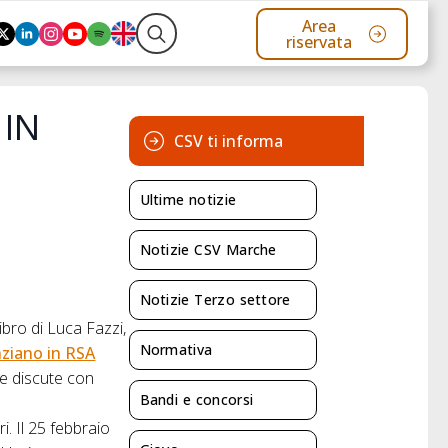
Area
riservata
Search
for:
 IN
CSV ti informa
Ultime notizie
Notizie CSV Marche
Notizie Terzo settore
libro di Luca Fazzi,
Normativa
nziano in RSA
ne discute con
Bandi e concorsi
i. Il 25 febbraio