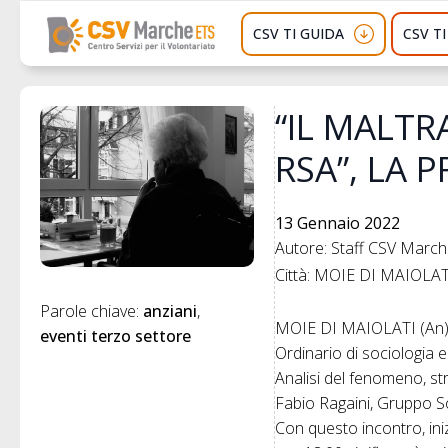
CSV TI GUIDA
CSV T
“IL MALT
RSA”, LA 
13 Gennaio 2022
Autore: Staff CSV Marc
Città: MOIE DI MAIOLAT
Parole chiave: 
anziani
MOIE DI MAIOLATI (An) –
eventi terzo settore
Ordinario di sociologia e
Analisi del fenomeno, str
Fabio Ragaini, Gruppo So
Con questo incontro, iniz