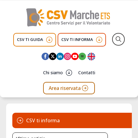
CSV TI GUIDA
CSV TI INFORMA
Search
for:
Chi siamo
Contatti
Area riservata
CSV ti informa