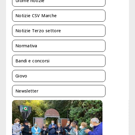
Ultime notizie
Notizie CSV Marche
Notizie Terzo settore
Normativa
Bandi e concorsi
Giovo
Newsletter