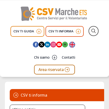
CSV TI GUIDA
CSV TI INFORMA
Search
for:
Chi siamo
Contatti
Area riservata
CSV ti informa