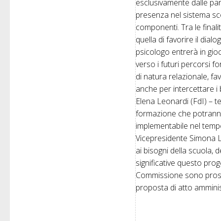
esclusivamente dalle part
presenza nel sistema scol
componenti. Tra le final
quella di favorire il dial
psicologo entrerà in gio
verso i futuri percorsi 
di natura relazionale, fa
anche per intercettare i
Elena Leonardi (FdI) – te
formazione che potranno 
implementabile nel temp
Vicepresidente Simona Lu
ai bisogni della scuola, 
significative questo proge
Commissione sono prosegu
proposta di atto amminis