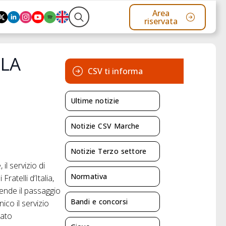
Area
riservata
Search
for:
LLA
CSV ti informa
Ultime notizie
Notizie CSV Marche
Notizie Terzo settore
il servizio di
Normativa
ratelli d’Italia,
ende il passaggio
Bandi e concorsi
ico il servizio
nato