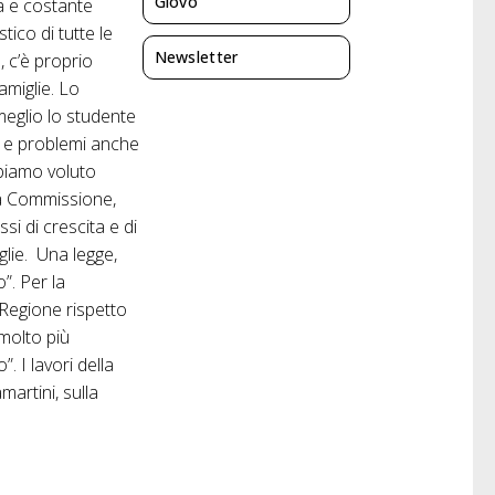
Giovo
va e costante
tico di tutte le
Newsletter
 c’è proprio
famiglie. Lo
meglio lo studente
to e problemi anche
bbiamo voluto
lla Commissione,
si di crescita e di
glie. Una legge,
”. Per la
 Regione rispetto
 molto più
. I lavori della
artini, sulla