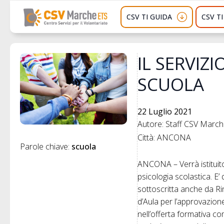
CSV TI GUIDA
CSV T
IL SERVIZ
SCUOLA
22 Luglio 2021
Autore: Staff CSV Marc
Città: ANCONA
Parole chiave: 
scuola
ANCONA – Verrà istituito,
psicologia scolastica. E’ q
sottoscritta anche da Ri
d’Aula per l’approvazione
nell’offerta formativa co