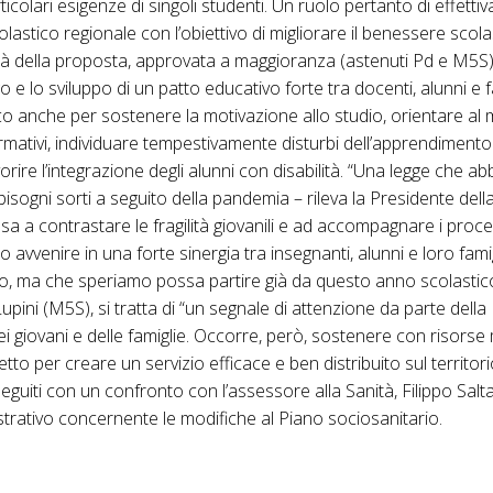
icolari esigenze di singoli studenti. Un ruolo pertanto di effetti
astico regionale con l’obiettivo di migliorare il benessere scolas
ità della proposta, approvata a maggioranza (astenuti Pd e M5S),
ogo e lo sviluppo di un patto educativo forte tra docenti, alunni e 
co anche per sostenere la motivazione allo studio, orientare al 
formativi, individuare tempestivamente disturbi dell’apprendimen
vorire l’integrazione degli alunni con disabilità. “Una legge che a
 bisogni sorti a seguito della pandemia – rileva la Presidente de
sa a contrastare le fragilità giovanili e ad accompagnare i proces
avvenire in una forte sinergia tra insegnanti, alunni e loro fami
o, ma che speriamo possa partire già da questo anno scolastico
pini (M5S), si tratta di “un segnale di attenzione da parte della
dei giovani e delle famiglie. Occorre, però, sostenere con risorse
tto per creare un servizio efficace e ben distribuito sul territorio”
iti con un confronto con l’assessore alla Sanità, Filippo Saltam
trativo concernente le modifiche al Piano sociosanitario.