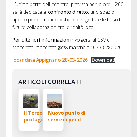
L’ultima parte dell’incontro, prevista per le ore 12:00,
sarà dedicata al
confronto diretto
, uno spazio
aperto per domande, dubbi e per gettare le basi di
future collaborazioni tra le realtà locali.
Per ulteriori informazioni
rivolgersi al CSV di
Macerata: macerata@csv.marche.it / 0733 280020
locandina Appignano 28-03-2026
Download
ARTICOLI CORRELATI
Il Terzo Settore
Nuovo punto di
protagonista a
servizio per il
Treia: un incontro
Terzo settore alla
per conoscersi e
Fondazione Cassa