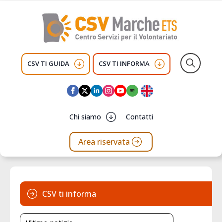
CSV TI GUIDA
CSV TI INFORMA
Search
for:
Chi siamo
Contatti
Area riservata
CSV ti informa