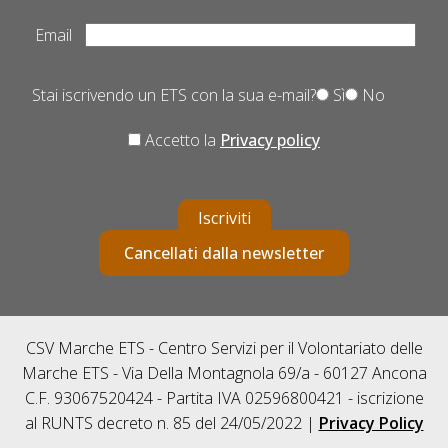
Email
Stai iscrivendo un ETS con la sua e-mail?
Sì
No
Accetto la
Privacy policy
Iscriviti
Cancellati dalla newsletter
CSV Marche ETS - Centro Servizi per il Volontariato delle
Marche ETS - Via Della Montagnola 69/a - 60127 Ancona
C.F. 93067520424 - Partita IVA 02596800421 - iscrizione
al RUNTS decreto n. 85 del 24/05/2022 |
Privacy Policy