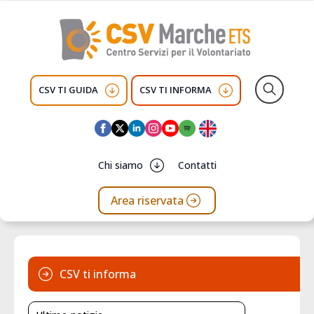
CSV TI GUIDA
CSV TI INFORMA
Search
for:
Chi siamo
Contatti
Area riservata
CSV ti informa