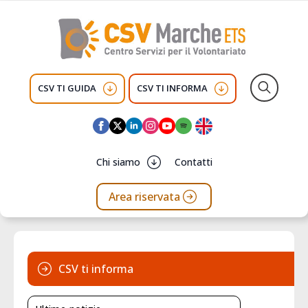
CSV TI GUIDA
CSV TI INFORMA
Search
for:
Chi siamo
Contatti
Area riservata
CSV ti informa