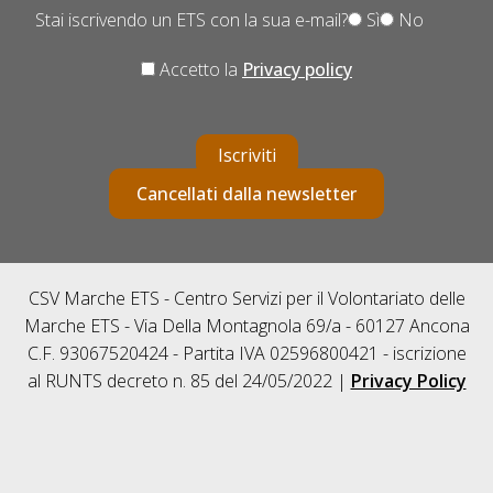
Stai iscrivendo un ETS con la sua e-mail?
Sì
No
Accetto la
Privacy policy
Iscriviti
Cancellati dalla newsletter
CSV Marche ETS - Centro Servizi per il Volontariato delle
Marche ETS - Via Della Montagnola 69/a - 60127 Ancona
C.F. 93067520424 - Partita IVA 02596800421 - iscrizione
al RUNTS decreto n. 85 del 24/05/2022 |
Privacy Policy