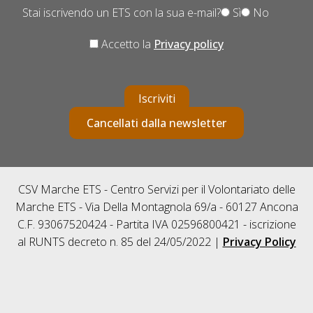
Stai iscrivendo un ETS con la sua e-mail?
Sì
No
Accetto la
Privacy policy
Iscriviti
Cancellati dalla newsletter
CSV Marche ETS - Centro Servizi per il Volontariato delle
Marche ETS - Via Della Montagnola 69/a - 60127 Ancona
C.F. 93067520424 - Partita IVA 02596800421 - iscrizione
al RUNTS decreto n. 85 del 24/05/2022 |
Privacy Policy