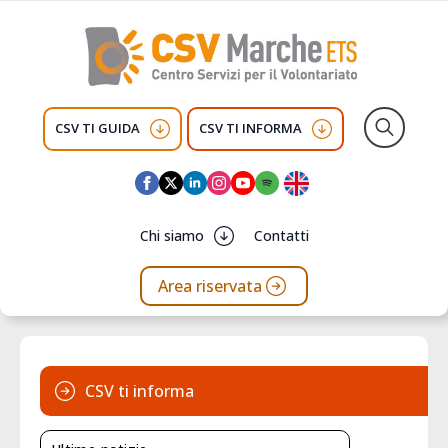
CSV TI GUIDA
CSV TI INFORMA
Search
for:
Chi siamo
Contatti
Area riservata
CSV ti informa