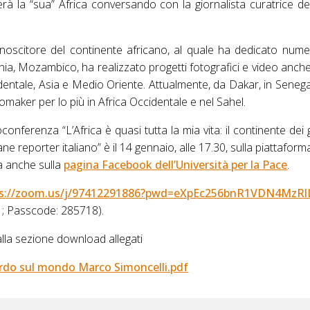
à la “sua” Africa conversando con la giornalista curatrice deg
noscitore del continente africano, al quale ha dedicato num
, Mozambico, ha realizzato progetti fotografici e video anche 
dentale, Asia e Medio Oriente. Attualmente, da Dakar, in Seneg
deomaker per lo più in Africa Occidentale e nel Sahel.
onferenza “L’Africa è quasi tutta la mia vita: il continente dei
ne reporter italiano” è il 14 gennaio, alle 17.30, sulla piattaform
a anche sulla
pagina Facebook dell’Università per la Pace
.
ps://zoom.us/j/97412291886?pwd=eXpEc256bnR1VDN4MzRl
 ; Passcode: 285718).
lla sezione download allegati
ardo sul mondo Marco Simoncelli.pdf