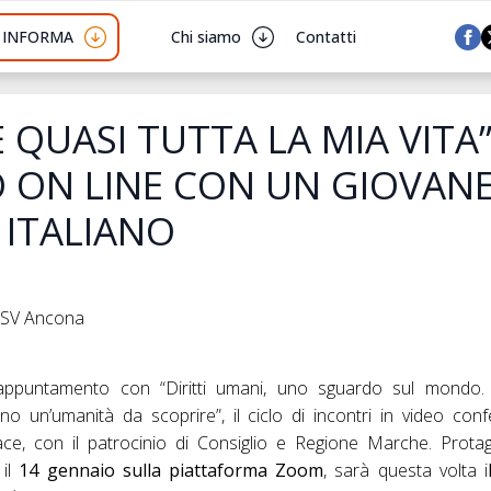
I INFORMA
Chi siamo
Contatti
È QUASI TUTTA LA MIA VITA”
 ON LINE CON UN GIOVAN
 ITALIANO
 CSV Ancona
untamento con “Diritti umani, uno sguardo sul mondo. 
ano un’umanità da scoprire”, il ciclo di incontri in video c
Pace, con il patrocinio di Consiglio e Regione Marche. Prot
 il
14 gennaio sulla piattaforma Zoom
, sarà questa volta i