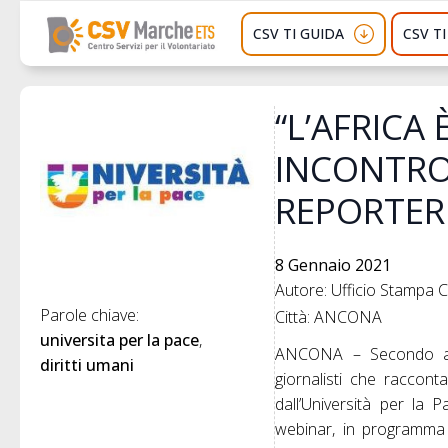
CSV TI GUIDA
CSV T
“L’AFRICA 
INCONTRO
REPORTER
8 Gennaio 2021
Autore: Ufficio Stampa
Parole chiave: 
Città: ANCONA
universita per la pace
ANCONA – Secondo app
diritti umani
giornalisti che raccont
dall’Università per la 
webinar, in programma