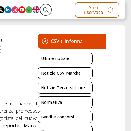
Area
riservata
Search
for:
,
CSV ti informa
E
Ultime notizie
Notizie CSV Marche
Notizie Terzo settore
Normativa
Testimonianze di
onferenza promosso
Bandi e concorsi
agonista del nuovo
l reporter Marco