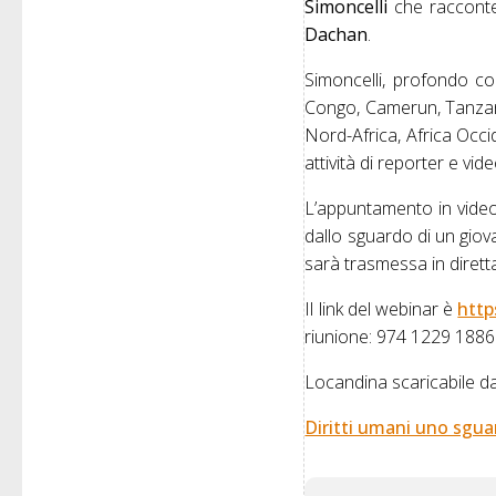
Simoncelli
che racconter
Dachan
.
Simoncelli, profondo co
Congo, Camerun, Tanzania
Nord-Africa, Africa Occi
attività di reporter e vi
L’appuntamento in videoc
dallo sguardo di un giova
sarà trasmessa in dirett
Il link del webinar è
htt
riunione: 974 1229 1886
Locandina scaricabile da
Diritti umani uno sgu