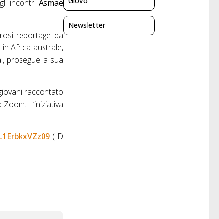
Giovo
li incontri
Asmae
Newsletter
erosi reportage da
in Africa australe,
al, prosegue la sua
 giovani raccontato
a Zoom. L’iniziativa
L1ErbkxVZz09
(ID