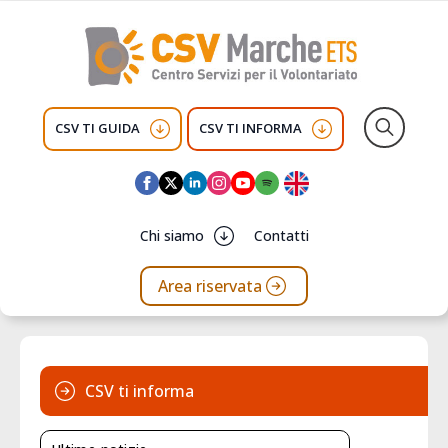
CSV TI GUIDA
CSV TI INFORMA
Search
for:
Chi siamo
Contatti
Area riservata
CSV ti informa