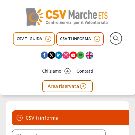
CSV TI GUIDA
CSV TI INFORMA
Search
for:
Chi siamo
Contatti
Area riservata
CSV ti informa