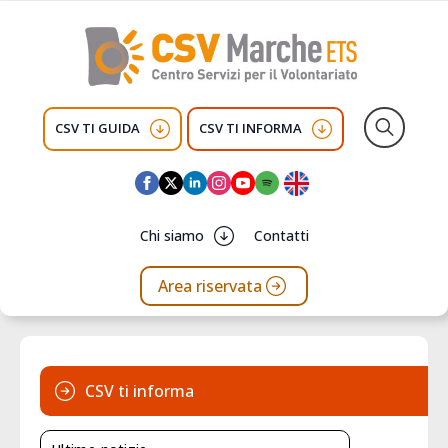
CSV TI GUIDA
CSV TI INFORMA
Search
for:
Chi siamo
Contatti
Area riservata
CSV ti informa