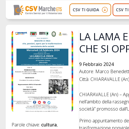
CSV TI GUIDA
CSV T
LA LAMA E
CHE SI OP
9 Febbraio 2024
Autore: Marco Benedette
Città: CHIARAVALLE (An
CHIARAVALLE (An) – Appu
nell’ambito della rasseg
società” promosso dall’U
Primo appuntamento del 20
Parole chiave: 
cultura
trasformazione nonviolen