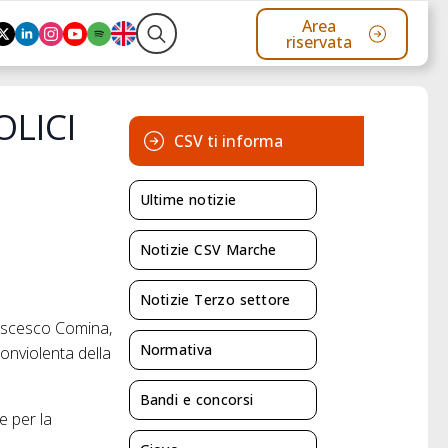
Area
riservata
Search
for:
OLICI
CSV ti informa
Ultime notizie
Notizie CSV Marche
Notizie Terzo settore
anscesco Comina,
Normativa
nonviolenta della
Bandi e concorsi
e per la