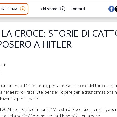
I INFORMA
Chi siamo
Contatti
 LA CROCE: STORIE DI CATT
POSERO A HITLER
lli
)
ntamento il 14 febbraio, per la presentazione del libro di Fr
na “Maestri di Pace: vite, pensieri, opere per la trasformazione 
niversità per la pace”.
24 per il Ciclo di incontri “Maestri di Pace: vite, pensieri, oper
ta della società” promosso dall’Università per la pace.